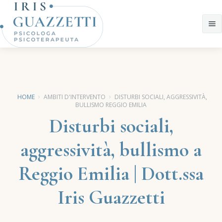
Chi Sono
Approccio Clinico
HOME
AMBITI D'INTERVENTO
DISTURBI SOCIALI, AGGRESSIVITÀ,
Assessment
BULLISMO REGGIO EMILIA
Ambiti d'intervento
Disturbi sociali,
CostellazionI Famigliari
Disturbi d’ansia
aggressività, bullismo a
(ansia scolastica; disturbi da attacchi di panico; disturbi
Articoli
ossessivo compulsivo ecc.)
Reggio Emilia | Dott.ssa
Tutti gli articoli
Disturbi somatoformi
GENOTEST
Disturbi dell'apprendimento
Iris Guazzetti
Disturbi alimentari
Eventi
Introduzione
Disturbi dell’apprendimento